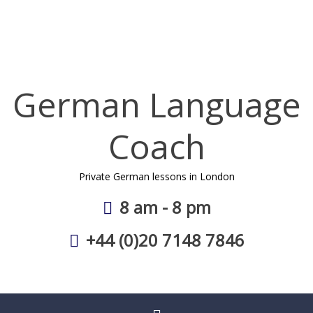
Skip
to
content
German Language
Coach
Private German lessons in London
8 am - 8 pm
+44 (0)20 7148 7846