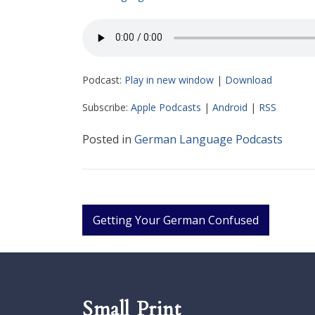
Podcast:
Play in new window
|
Download
Subscribe:
Apple Podcasts
|
Android
|
RSS
Posted in
German Language Podcasts
Post
Getting Your German Confused
navigation
Small Print