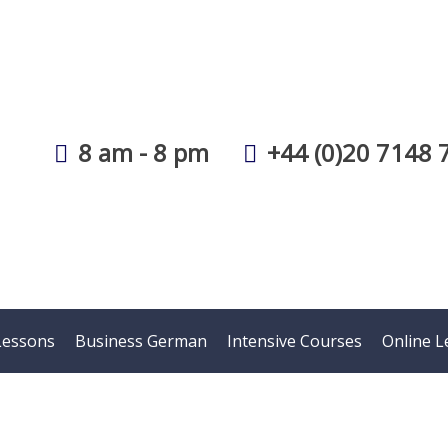
8 am - 8 pm
+44 (0)20 7148 
Lessons
Business German
Intensive Courses
Online L