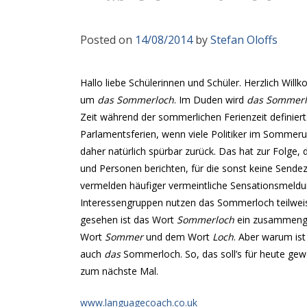
Posted on
14/08/2014
by
Stefan Oloffs
Hallo liebe Schülerinnen und Schüler. Herzlich Wi
um
das Sommerloch
. Im Duden wird
das Sommerl
Zeit während der sommerlichen Ferienzeit definiert.
Parlamentsferien, wenn viele Politiker im Sommer
daher natürlich spürbar zurück. Das hat zur Folge,
und Personen berichten, für die sonst keine Sendeze
vermelden häufiger vermeintliche Sensationsmeldu
Interessengruppen nutzen das Sommerloch teilwei
gesehen ist das Wort
Sommerloch
ein zusammenges
Wort
Sommer
und dem Wort
Loch
. Aber warum is
auch
das
Sommerloch. So, das soll’s für heute gew
zum nächste Mal.
www.languagecoach.co.uk