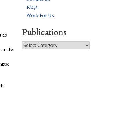
FAQs
Work For Us
Publications
t es
Publications
 um die
nisse
ch