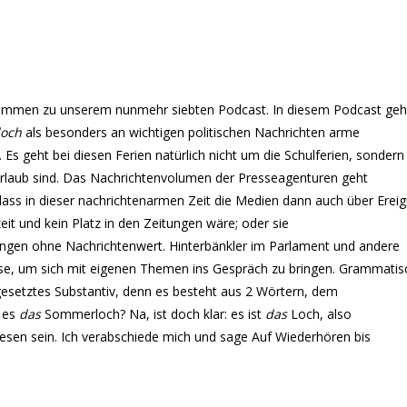
llkommen zu unserem nunmehr siebten Podcast. In diesem Podcast geh
och
als besonders an wichtigen politischen Nachrichten arme
 Es geht bei diesen Ferien natürlich nicht um die Schulferien, sondern
urlaub sind. Das Nachrichtenvolumen der Presseagenturen geht
 dass in dieser nachrichtenarmen Zeit die Medien dann auch über Ereig
it und kein Platz in den Zeitungen wäre; oder sie
ngen ohne Nachrichtenwert. Hinterbänkler im Parlament und andere
se, um sich mit eigenen Themen ins Gespräch zu bringen. Grammatis
etztes Substantiv, denn es besteht aus 2 Wörtern, dem
t es
das
Sommerloch? Na, ist doch klar: es ist
das
Loch, also
esen sein. Ich verabschiede mich und sage Auf Wiederhören bis